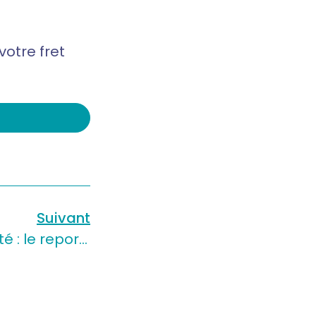
otre fret
Suivant
18/06/2025 – 11H : Simplicité et efficacité : le report modal pour réduire votre empreinte carbone