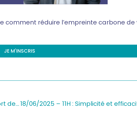
ue comment réduire l’empreinte carbone de v
JE M'INSCRIS
23/07/2025 – 11H : Décarbonez votre transport de marchandise grâce au report modal